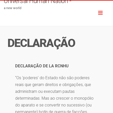
Universal Human Nation -
a new world
Toggl
naviga
DECLARAÇÃO
DECLARAÇÃO DE LA RCNHU
“Os ‘poderes’ do Estado não são poderes
reais que geram direitos e obrigações, que
administram ou executam pautas
determinadas. Mas ao crescer o monopólio
do aparato e se convertir no sucessivo (ou
permanente) botín de guerra de facções,