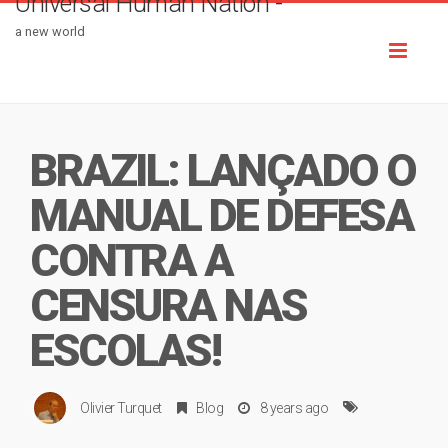
Universal Human Nation -
a new world
Toggl
naviga
BRAZIL: LANÇADO O
MANUAL DE DEFESA
CONTRA A
CENSURA NAS
ESCOLAS!
Olivier Turquet
Blog
8 years ago