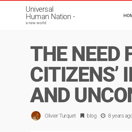
Universal
Human Nation -
HO
a new world
THE NEED 
CITIZENS’ 
AND UNCON
Olivier Turquet
blog
8 years ag